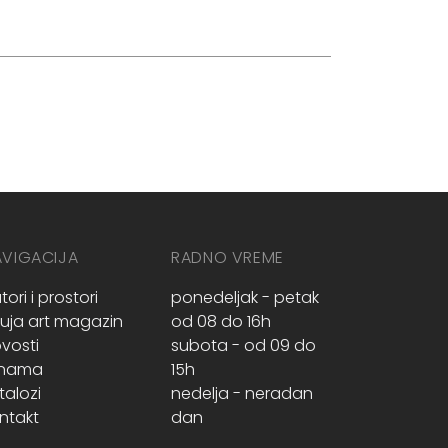
AVIGACIJA
RADNO VREME
tori i prostori
ponedeljak - petak
ruja art magazin
od 08 do 16h
vosti
subota - od 09 do
 nama
15h
talozi
nedelja - neradan
ntakt
dan