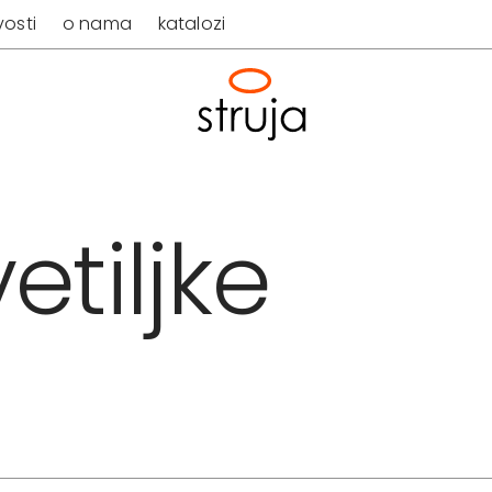
osti
o nama
katalozi
etiljke