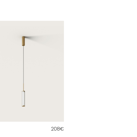
208
€