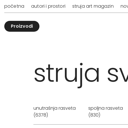
početna
autori i prostori
struja art magazin
nov
Proizvodi
struja sv
unutrašnja rasveta
spoljna rasveta
(6378)
(830)