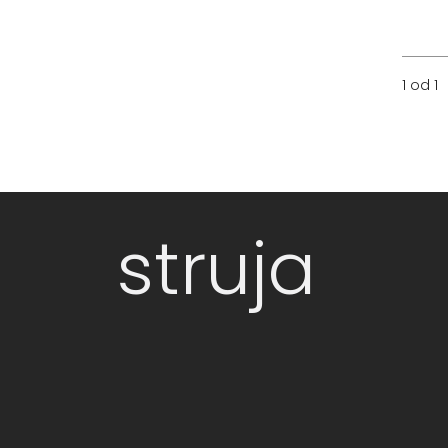
1 od 1
struja