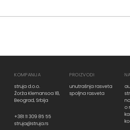
KOMPANIJA
PROIZVODI
N
struja d.o.o.
unutrašnja rasveta
au
Žorža Klemansoa 18,
spoljna rasveta
st
Beograd, Srbija
no
o
ka
+381 11 309 85 55
ko
struja@struja.rs