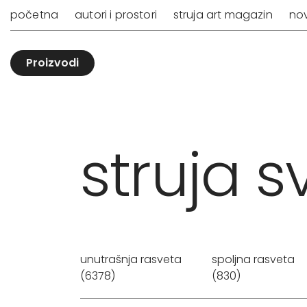
početna
autori i prostori
struja art magazin
nov
Proizvodi
struja sv
unutrašnja rasveta
spoljna rasveta
(6378)
(830)