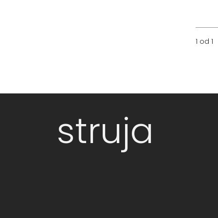
1 od 1
struja