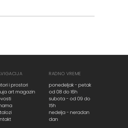
AVIGACIJA
RADNO VREME
tori i prostori
ponedeljak - petak
ruja art magazin
od 08 do 16h
vosti
subota - od 09 do
 nama
15h
talozi
nedelja - neradan
ntakt
dan