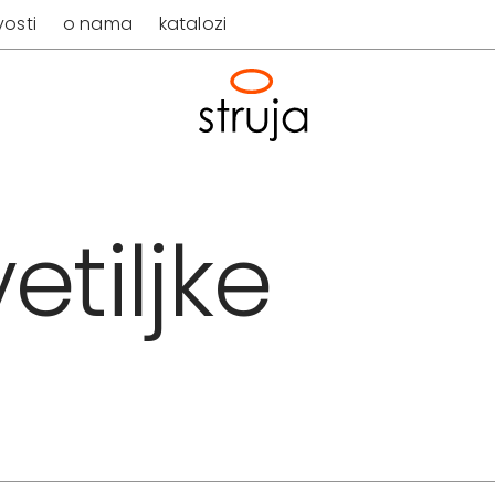
osti
o nama
katalozi
etiljke