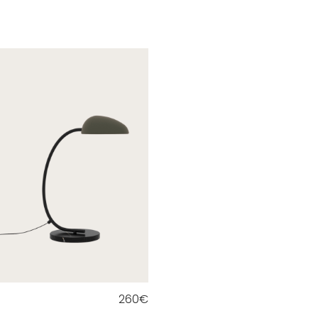
260
€