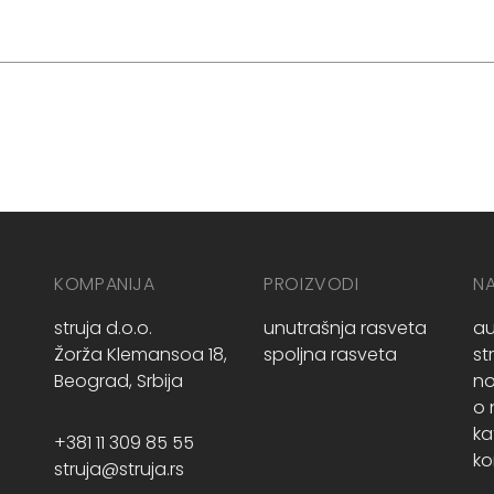
KOMPANIJA
PROIZVODI
N
struja d.o.o.
unutrašnja rasveta
au
Žorža Klemansoa 18,
spoljna rasveta
st
Beograd, Srbija
no
o
ka
+381 11 309 85 55
ko
struja@struja.rs