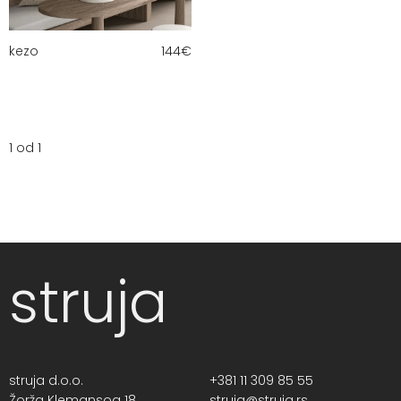
kezo
144
€
1 od 1
struja
struja d.o.o.
+381 11 309 85 55
Žorža Klemansoa 18,
struja@struja.rs