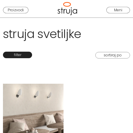
Proizvodi
Meni
struja svetiljke
filter