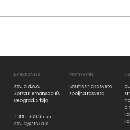
KOMPANIJA
PROIZVODI
N
struja d.o.o.
unutrašnja rasveta
au
Žorža Klemansoa 18,
spoljna rasveta
st
Beograd, Srbija
no
o
ka
+381 11 309 85 55
ko
struja@struja.rs