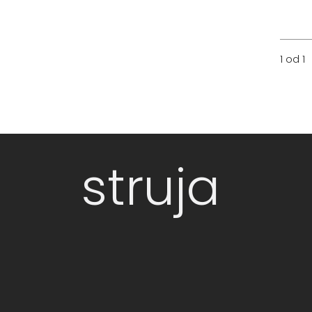
1 od 1
struja