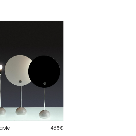
table
485
€