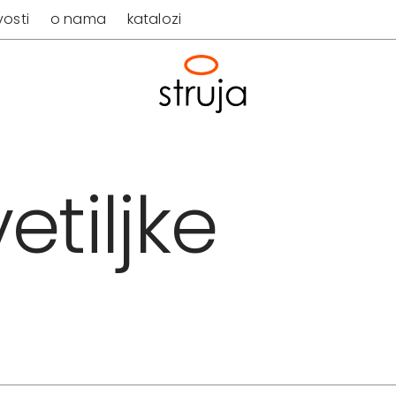
osti
o nama
katalozi
etiljke