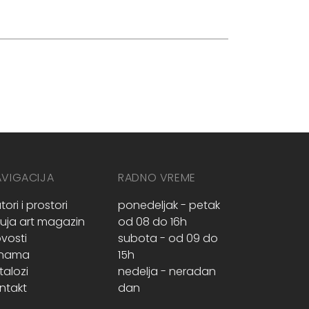
AVIGACIJA
RADNO VREME
tori i prostori
ponedeljak - petak
ruja art magazin
od 08 do 16h
vosti
subota - od 09 do
 nama
15h
talozi
nedelja - neradan
ntakt
dan