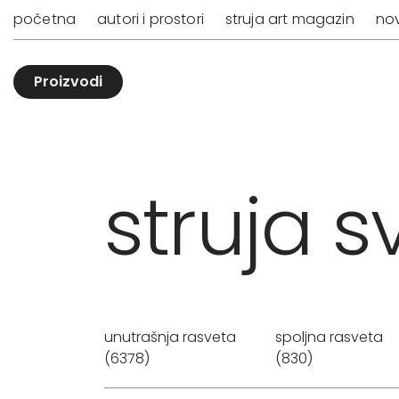
početna
autori i prostori
struja art magazin
nov
Proizvodi
struja sv
unutrašnja rasveta
spoljna rasveta
(6378)
(830)