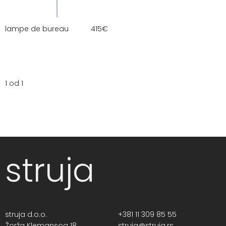
lampe de bureau
415
€
1 od 1
struja
struja d.o.o.
+381 11 309 85 55
Žorža Klemansoa 18,
struja@struja.rs