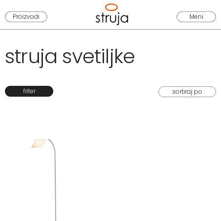
Proizvodi
Meni
struja svetiljke
filter