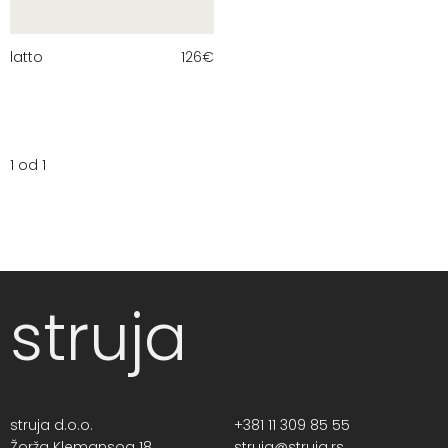
latto
126
€
1 od 1
struja
struja d.o.o.
+381 11 309 85 55
Žorža Klemansoa 18,
struja@struja.rs