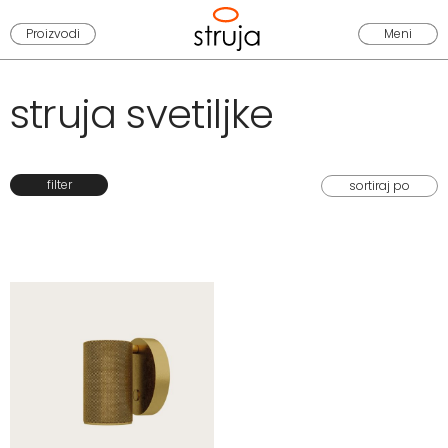
Proizvodi
Meni
struja svetiljke
filter