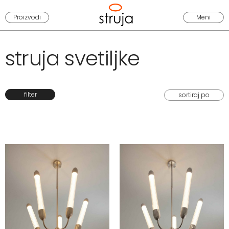
Proizvodi
Meni
struja svetiljke
filter