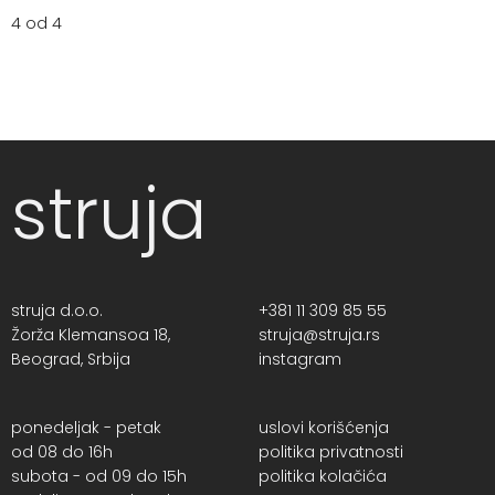
4 od 4
struja
struja d.o.o.
+381 11 309 85 55
Žorža Klemansoa 18,
struja@struja.rs
Beograd, Srbija
instagram
ponedeljak - petak
uslovi korišćenja
od 08 do 16h
politika privatnosti
subota - od 09 do 15h
politika kolačića