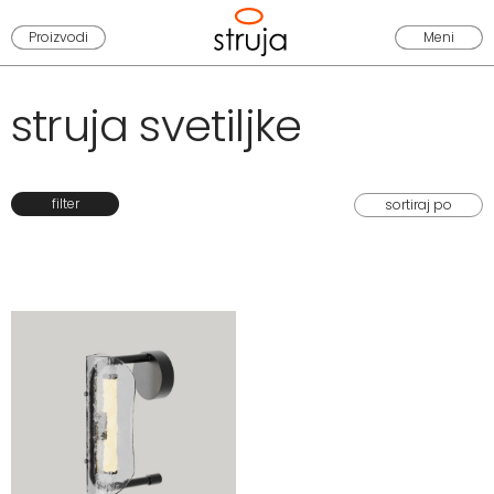
Proizvodi
Meni
struja svetiljke
filter