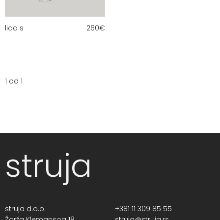
lida s
260
€
1 od 1
struja
struja d.o.o.
+381 11 309 85 55
Žorža Klemansoa 18,
struja@struja.rs