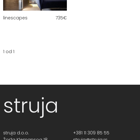
linescapes
735
€
1 od 1
struja
struja d.o.o.
+381 11 309 85 55
Žorža Klemansoa 18,
struja@struja.rs