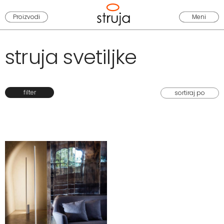
Proizvodi
Meni
struja svetiljke
filter