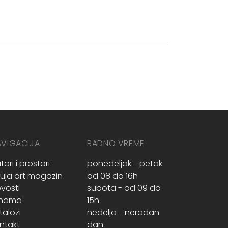
AVIGACIJA
RADNO VREME
tori i prostori
ponedeljak - petak
ruja art magazin
od 08 do 16h
vosti
subota - od 09 do
 nama
15h
talozi
nedelja - neradan
ntakt
dan