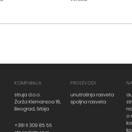
KOMPANIJA
PROIZVODI
N
struja d.o.o.
unutrašnja rasveta
au
Žorža Klemansoa 18,
spoljna rasveta
st
Beograd, Srbija
no
o
ka
+381 11 309 85 55
ko