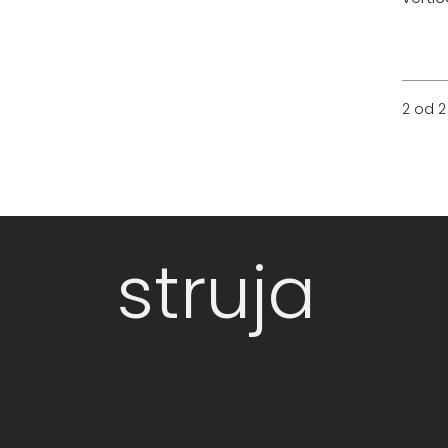
2 od 2
struja