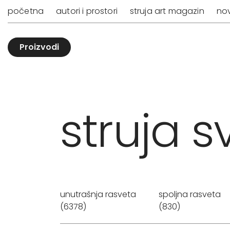
početna
autori i prostori
struja art magazin
nov
Proizvodi
struja sv
unutrašnja rasveta
spoljna rasveta
(6378)
(830)