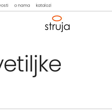
osti
o nama
katalozi
etiljke