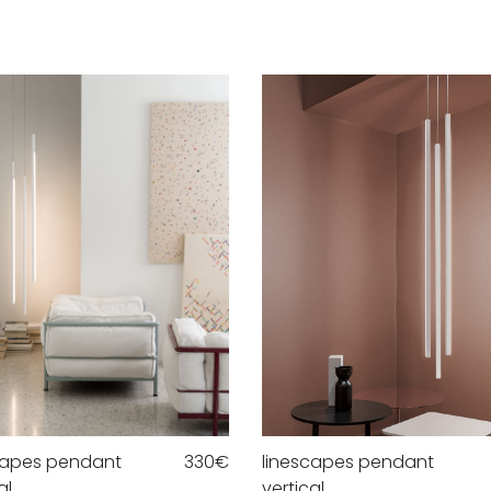
capes pendant
330
€
linescapes pendant
al
vertical