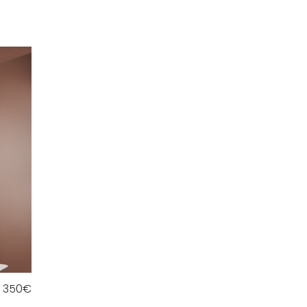
350
€