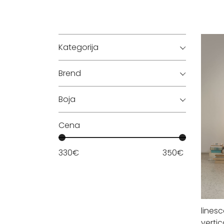
Kategorija
Brend
Boja
Cena
330
€
350
€
lines
vertic