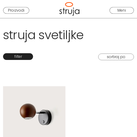
Proizvodi
Meni
struja svetiljke
filter