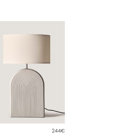
244
€