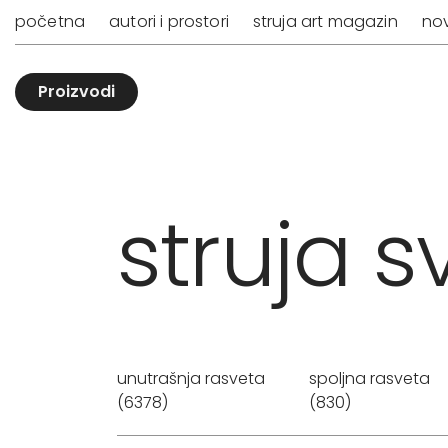
početna
autori i prostori
struja art magazin
nov
Proizvodi
struja sv
unutrašnja rasveta
spoljna rasveta
(6378)
(830)