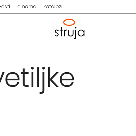
osti
o nama
katalozi
etiljke