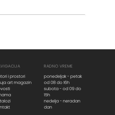
AVIGACIJA
RADNO VREME
tori i prostori
ponedeljak - petak
ruja art magazin
od 08 do 16h
vosti
subota - od 09 do
 nama
15h
talozi
nedelja - neradan
ntakt
dan