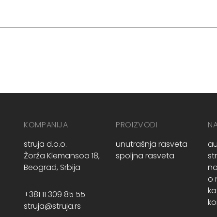
KOMPANIJA
PROIZVODI
N
struja d.o.o.
unutrašnja rasveta
au
Žorža Klemansoa 18,
spoljna rasveta
st
Beograd, Srbija
no
o
ka
+381 11 309 85 55
ko
struja@struja.rs