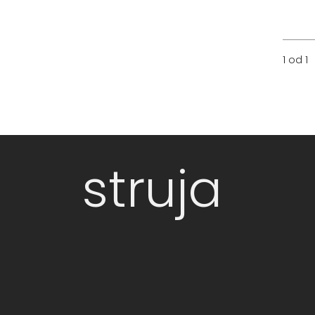
1 od 1
struja