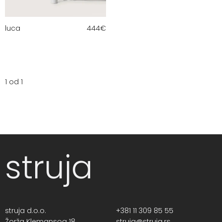
luca
444
€
1 od 1
struja
struja d.o.o.
+381 11 309 85 55
Žorža Klemansoa 18,
struja@struja.rs