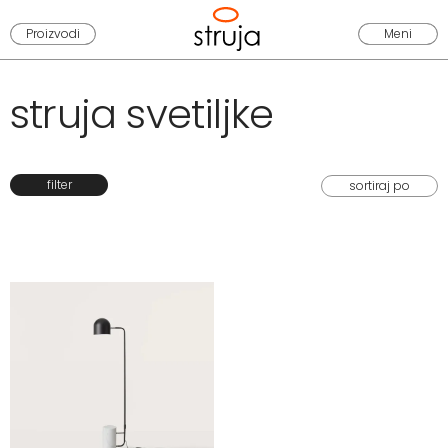
Proizvodi
Meni
struja svetiljke
filter