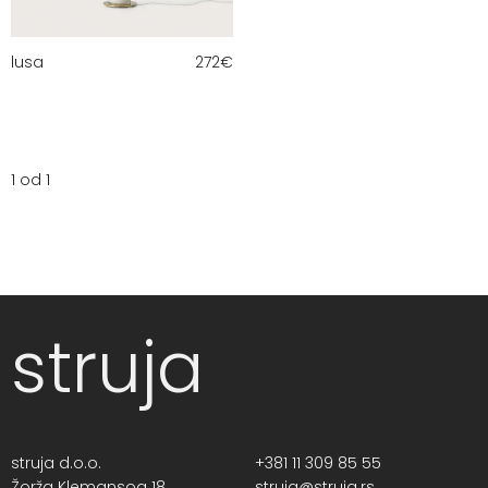
lusa
272
€
1 od 1
struja
struja d.o.o.
+381 11 309 85 55
Žorža Klemansoa 18,
struja@struja.rs