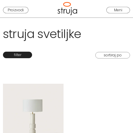
Proizvodi
Meni
struja svetiljke
filter