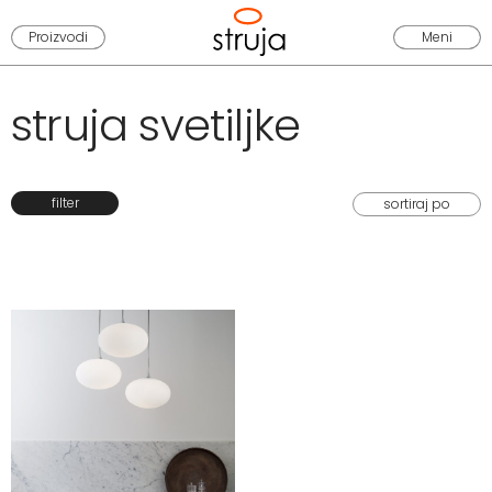
Proizvodi
Meni
struja svetiljke
filter