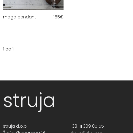
maga pendant
155
€
1 od 1
struja
struja d.o.o.
+381 11 309 85 55
Žorža Klemansoa 18,
struja@struja.rs