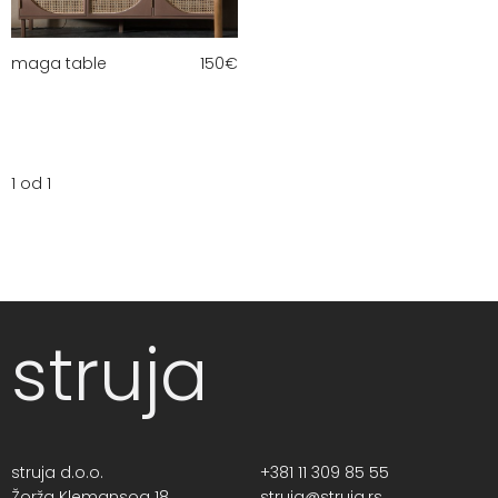
maga table
150
€
1 od 1
struja
struja d.o.o.
+381 11 309 85 55
Žorža Klemansoa 18,
struja@struja.rs