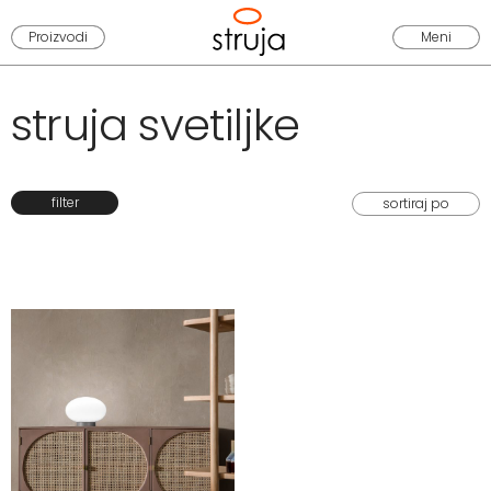
Proizvodi
Meni
struja svetiljke
filter