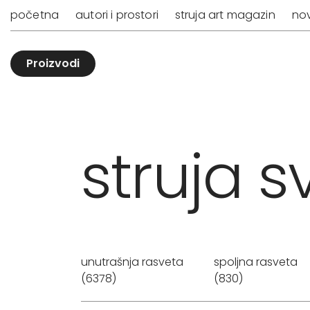
početna
autori i prostori
struja art magazin
nov
Proizvodi
struja sv
unutrašnja rasveta
spoljna rasveta
(6378)
(830)