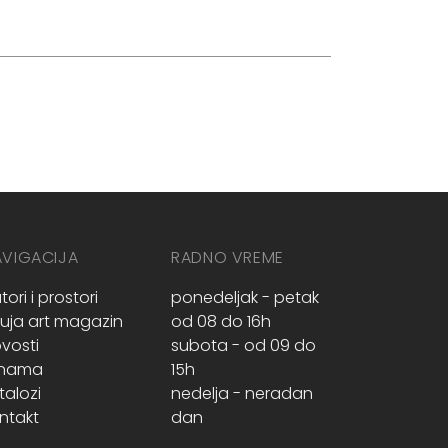
AVIGACIJA
RADNO VREME
tori i prostori
ponedeljak - petak
ruja art magazin
od 08 do 16h
vosti
subota - od 09 do
 nama
15h
talozi
nedelja - neradan
ntakt
dan