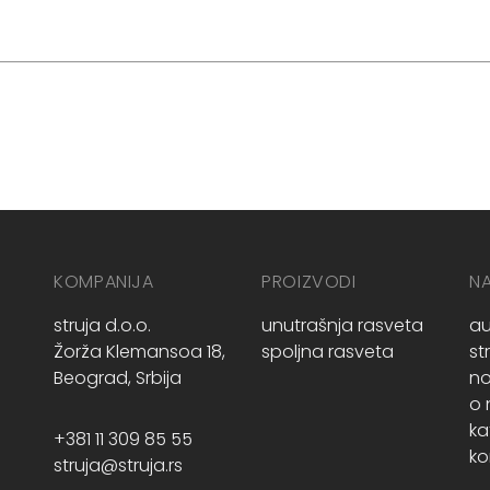
KOMPANIJA
PROIZVODI
N
struja d.o.o.
unutrašnja rasveta
au
Žorža Klemansoa 18,
spoljna rasveta
st
Beograd, Srbija
no
o
ka
+381 11 309 85 55
ko
struja@struja.rs