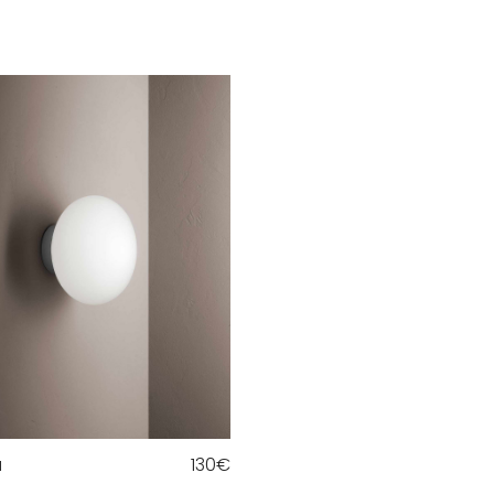
a
130
€