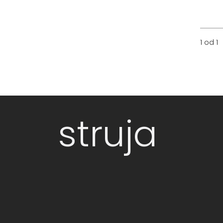
1 od 1
struja