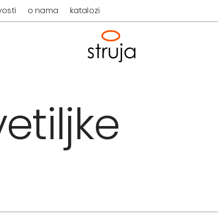
osti
o nama
katalozi
etiljke