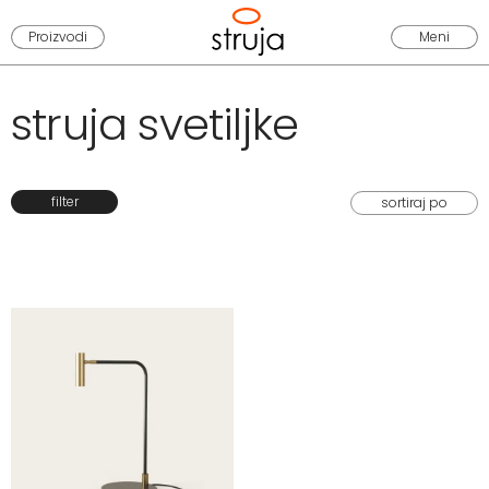
Proizvodi
Meni
struja svetiljke
filter