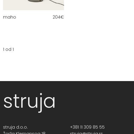
maho
204
€
1 od 1
struja
struja d.o.o.
+381 11 309 85 55
Žorža Klemansoa 18,
struja@struja.rs