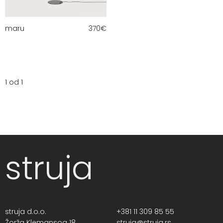
maru
370
€
1 od 1
struja
struja d.o.o.
+381 11 309 85 55
Žorža Klemansoa 18,
struja@struja.rs