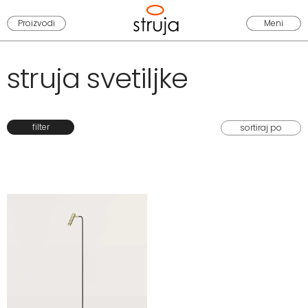
Proizvodi
Meni
struja svetiljke
filter