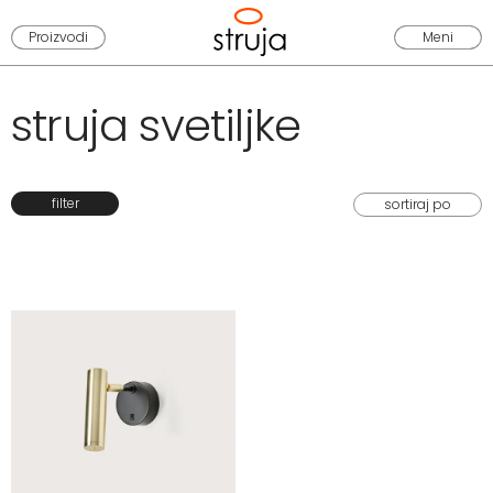
Proizvodi
Meni
struja svetiljke
filter