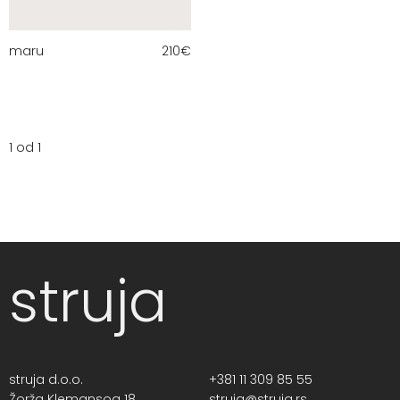
maru
210
€
1 od 1
struja
struja d.o.o.
+381 11 309 85 55
Žorža Klemansoa 18,
struja@struja.rs