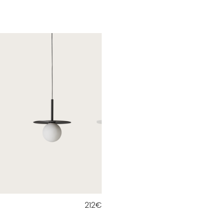
212
€