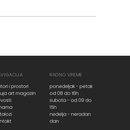
AVIGACIJA
RADNO VREME
tori i prostori
ponedeljak - petak
ruja art magazin
od 08 do 16h
vosti
subota - od 09 do
 nama
15h
talozi
nedelja - neradan
ntakt
dan