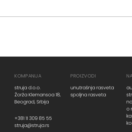
KOMPANIJA
PROIZVODI
N
struja d.o.o.
unutrašnja rasveta
au
Žorža Klemansoa 18,
spoljna rasveta
st
Beograd, Srbija
no
o
ka
+381 11 309 85 55
ko
struja@struja.rs