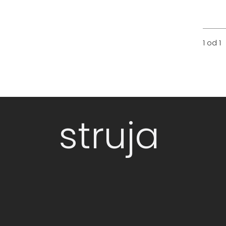
1 od 1
struja