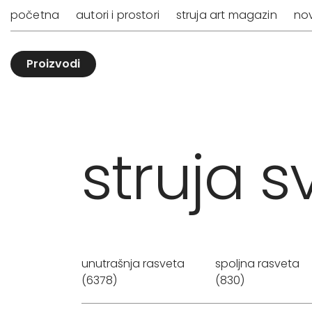
početna
autori i prostori
struja art magazin
nov
Proizvodi
struja sv
unutrašnja rasveta
spoljna rasveta
(6378)
(830)