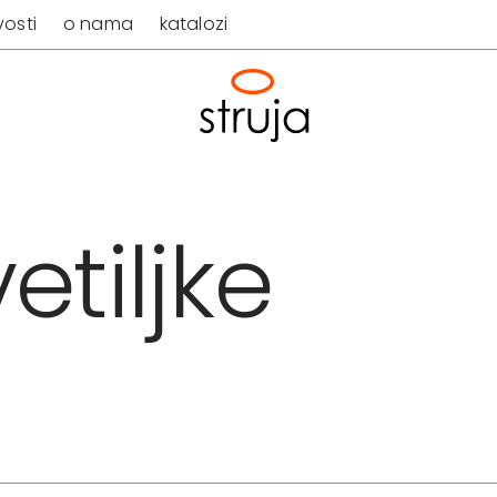
osti
o nama
katalozi
etiljke