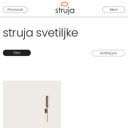
Proizvodi
Meni
struja svetiljke
filter