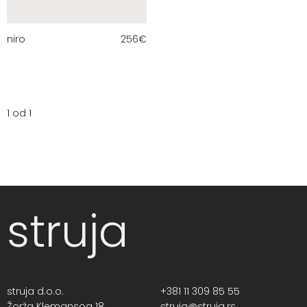
niro
256
€
1 od 1
struja
struja d.o.o.
+381 11 309 85 55
Žorža Klemansoa 18,
struja@struja.rs