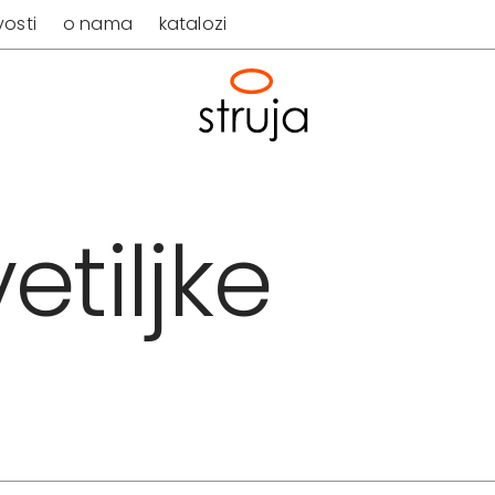
osti
o nama
katalozi
etiljke