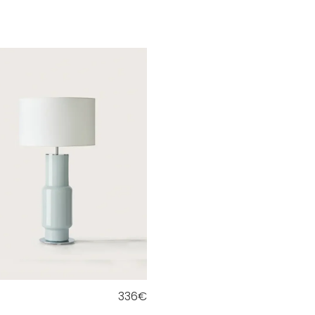
336
€