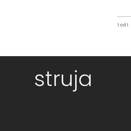
1 od 1
struja