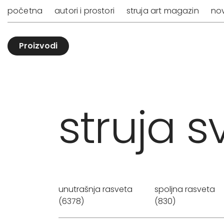
početna
autori i prostori
struja art magazin
nov
Proizvodi
struja sv
unutrašnja rasveta
spoljna rasveta
(6378)
(830)