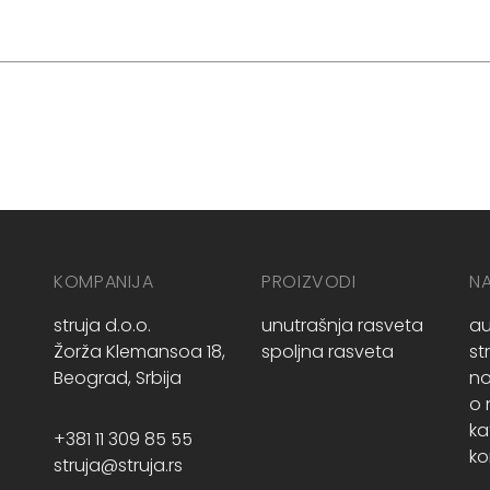
KOMPANIJA
PROIZVODI
N
struja d.o.o.
unutrašnja rasveta
au
Žorža Klemansoa 18,
spoljna rasveta
st
Beograd, Srbija
no
o
ka
+381 11 309 85 55
ko
struja@struja.rs