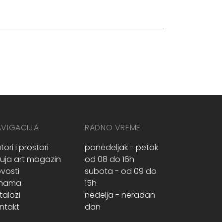
AVIGACIJA
RADNO VREME
tori i prostori
ponedeljak - petak
ruja art magazin
od 08 do 16h
vosti
subota - od 09 do
 nama
15h
talozi
nedelja - neradan
ntakt
dan