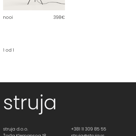
nooi
398
€
1 od 1
struja
struja d.o.o.
+381 11 309 85 55
Žorža Klemansoa 18,
struja@struja.rs