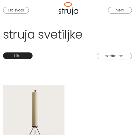
Proizvodi
Meni
struja svetiljke
filter