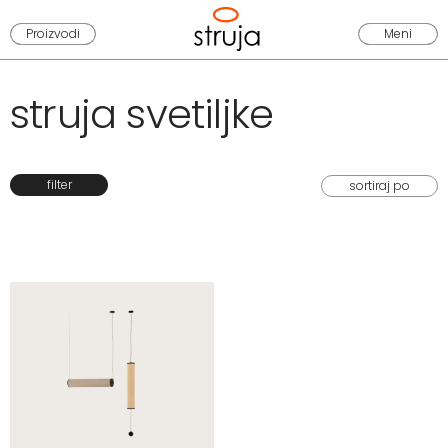
Proizvodi
Meni
struja svetiljke
filter