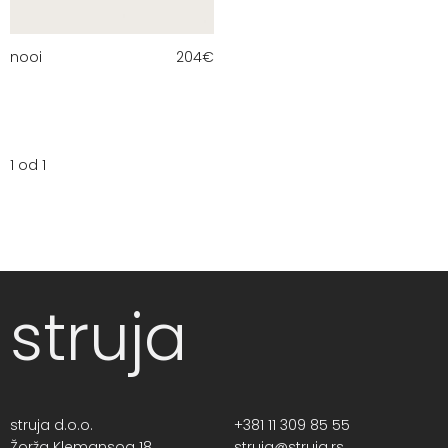
nooi
204
€
1 od 1
struja
struja d.o.o.
+381 11 309 85 55
Žorža Klemansoa 18,
struja@struja.rs