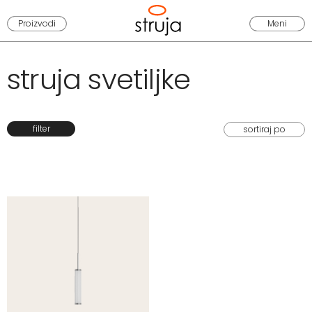
Proizvodi
Meni
struja svetiljke
filter