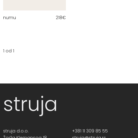
numu
218
€
1 od 1
struja
struja d.o.o.
+381 11 309 85 55
Žorža Klemansoa 18,
struja@struja.rs