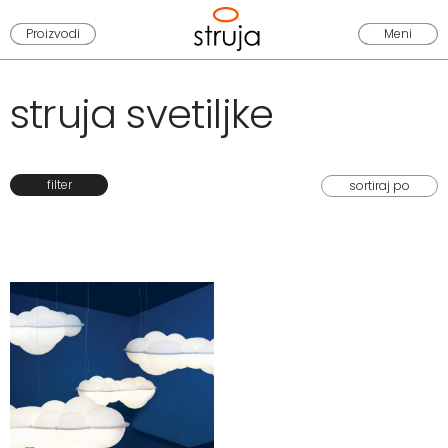
Proizvodi
Meni
struja svetiljke
filter