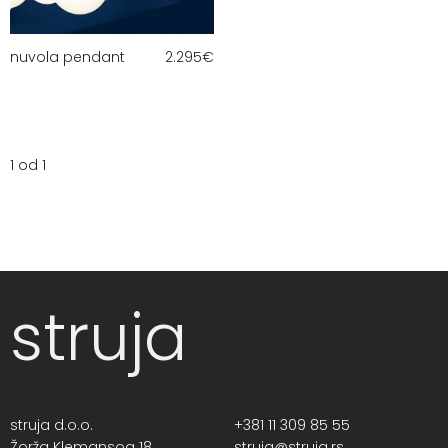
nuvola pendant
2.295
€
1 od 1
struja
struja d.o.o.
+381 11 309 85 55
Žorža Klemansoa 18,
struja@struja.rs