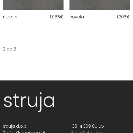
nuvola
1.085
€
nuvola
1.205
€
2 od 2
struja
struja d.o.o.
+381 11 309 85 55
Žorža Klemansoa 18,
struja@struja.rs