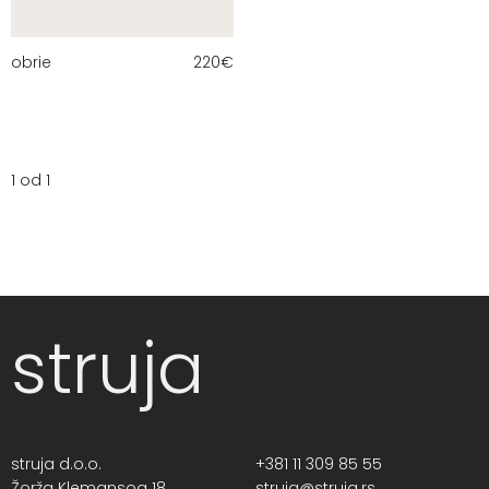
obrie
220
€
1 od 1
struja
struja d.o.o.
+381 11 309 85 55
Žorža Klemansoa 18,
struja@struja.rs