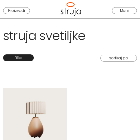
Proizvodi
Meni
struja svetiljke
filter