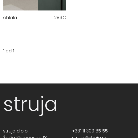
ohlala
286
€
1 od 1
struja
struja d.o.o.
+381 11 309 85 55
Žorža Klemansoa 18,
struja@struja.rs