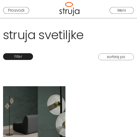
Proizvodi
Meni
struja svetiljke
filter