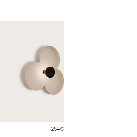
264
€