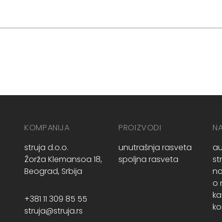
KOMPANIJA
PROIZVODI
N
struja d.o.o.
unutrašnja rasveta
au
Žorža Klemansoa 18,
spoljna rasveta
st
Beograd, Srbija
no
o
ka
+381 11 309 85 55
ko
struja@struja.rs