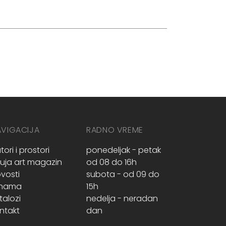
AVIGACIJA
RADNO VREME
tori i prostori
ponedeljak - petak
ruja art magazin
od 08 do 16h
vosti
subota - od 09 do
 nama
15h
talozi
nedelja - neradan
ntakt
dan