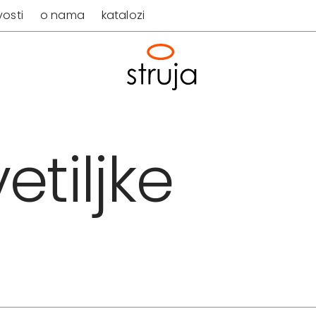
osti
o nama
katalozi
etiljke