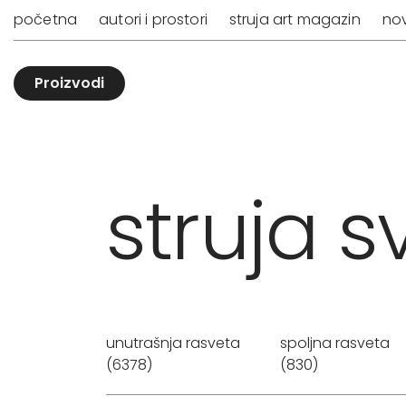
početna
autori i prostori
struja art magazin
nov
Proizvodi
struja sv
unutrašnja rasveta
spoljna rasveta
(6378)
(830)