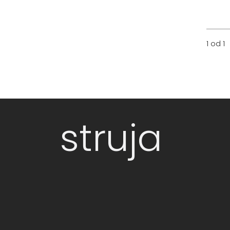
1 od 1
struja