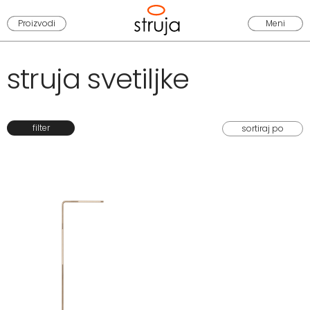
Proizvodi
Meni
struja svetiljke
filter