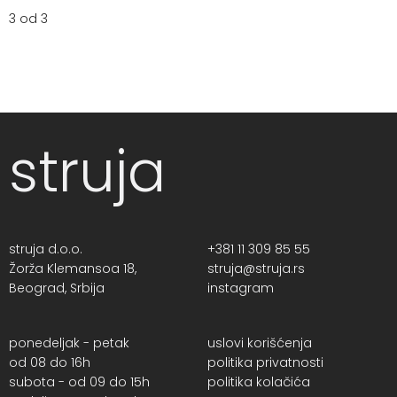
3 od 3
struja
struja d.o.o.
+381 11 309 85 55
Žorža Klemansoa 18,
struja@struja.rs
Beograd, Srbija
instagram
ponedeljak - petak
uslovi korišćenja
od 08 do 16h
politika privatnosti
subota - od 09 do 15h
politika kolačića