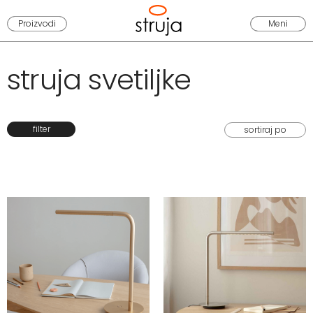
Proizvodi
Meni
struja svetiljke
filter