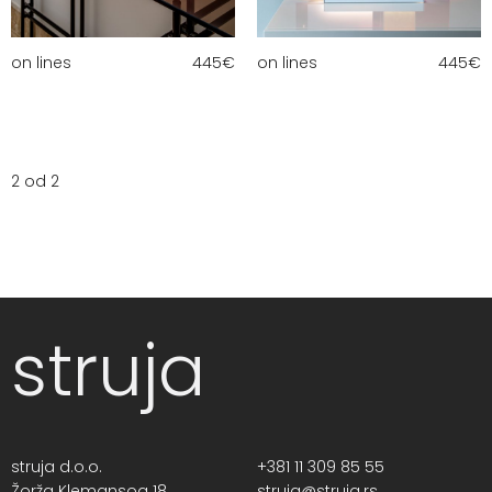
on lines
445
€
on lines
445
€
2 od 2
struja
struja d.o.o.
+381 11 309 85 55
Žorža Klemansoa 18,
struja@struja.rs