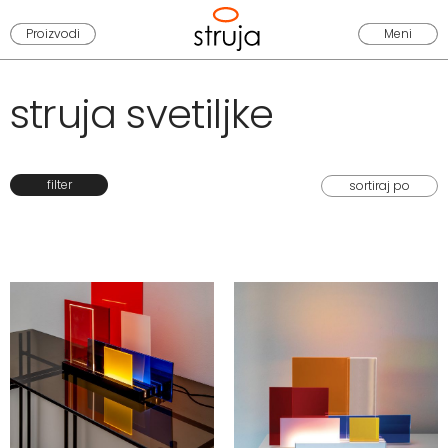
Proizvodi
Meni
struja svetiljke
filter