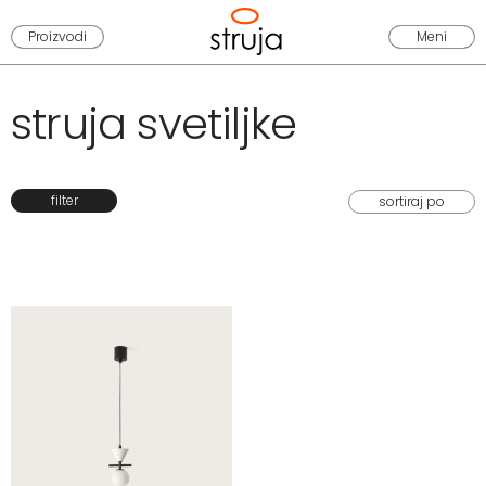
Proizvodi
Meni
struja svetiljke
filter