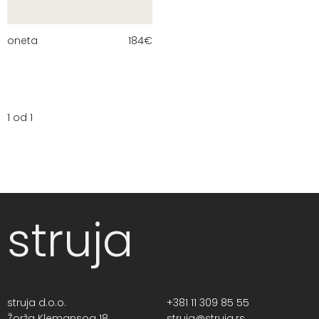
oneta
184
€
1 od 1
struja
struja d.o.o.
+381 11 309 85 55
Žorža Klemansoa 18,
struja@struja.rs