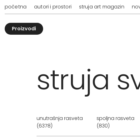
početna
autori i prostori
struja art magazin
nov
Proizvodi
struja sv
unutrašnja rasveta
spoljna rasveta
(6378)
(830)