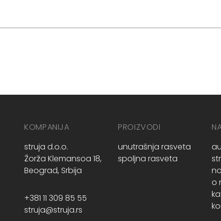
KOMPANIJA
PROIZVODI
N
struja d.o.o.
unutrašnja rasveta
au
Žorža Klemansoa 18,
spoljna rasveta
st
Beograd, Srbija
no
o
ka
+381 11 309 85 55
ko
struja@struja.rs