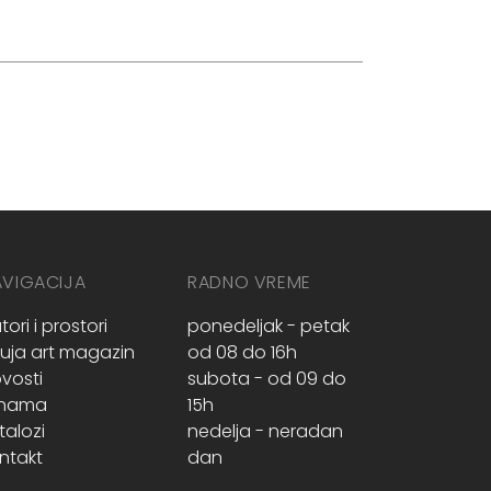
AVIGACIJA
RADNO VREME
tori i prostori
ponedeljak - petak
ruja art magazin
od 08 do 16h
vosti
subota - od 09 do
 nama
15h
talozi
nedelja - neradan
ntakt
dan