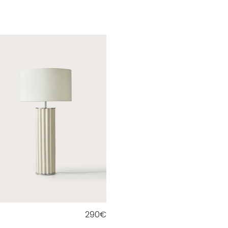
290
€