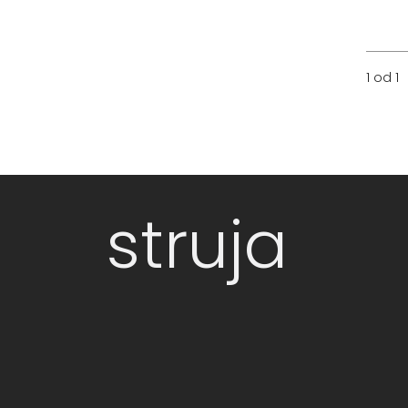
1 od 1
struja