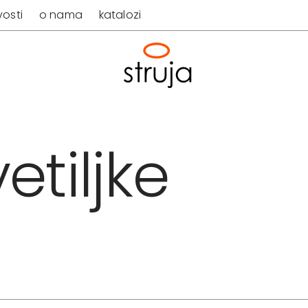
osti
o nama
katalozi
etiljke