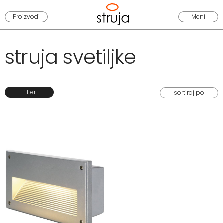
Proizvodi
Meni
struja svetiljke
filter