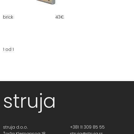
brick
43
€
1 od 1
struja
struja d.o.o.
+381 11 309 85 55
Žorža Klemansoa 18,
struja@struja.rs