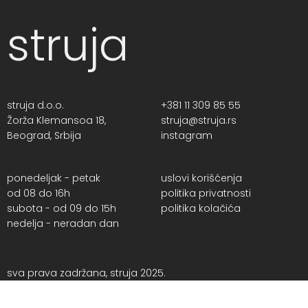
struja
struja d.o.o.
+381 11 309 85 55
Žorža Klemansoa 18,
struja@struja.rs
Beograd, Srbija
instagram
ponedeljak - petak
uslovi korišćenja
od 08 do 16h
politika privatnosti
subota - od 09 do 15h
politika kolačića
nedelja - neradan dan
sva prava zadržana, struja 2025.