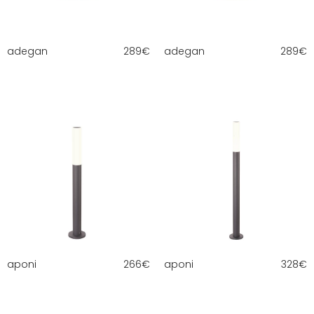
adegan
289
€
adegan
289
€
aponi
266
€
aponi
328
€