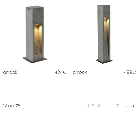
arrock
424
€
arrock
489
€
12 od 78
1
2
3
…
7