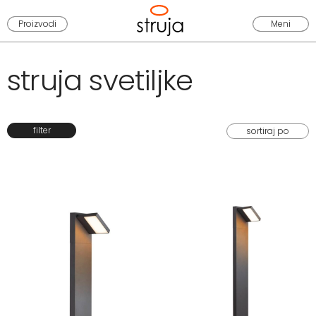
Proizvodi
Meni
struja svetiljke
filter