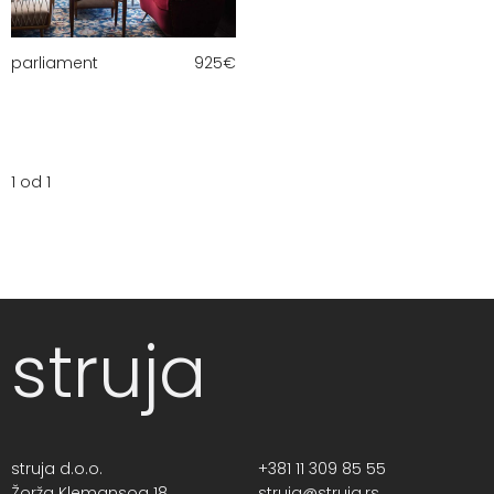
parliament
925
€
1 od 1
struja
struja d.o.o.
+381 11 309 85 55
Žorža Klemansoa 18,
struja@struja.rs