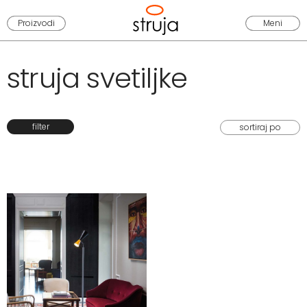
Proizvodi
Meni
struja svetiljke
filter