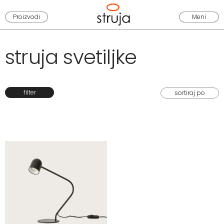
Proizvodi
Meni
struja svetiljke
filter