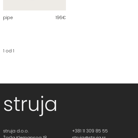
pipe
196
€
1 od 1
struja
struja d.o.o.
+381 11 309 85 55
Žorža Klemansoa 18,
struja@struja.rs