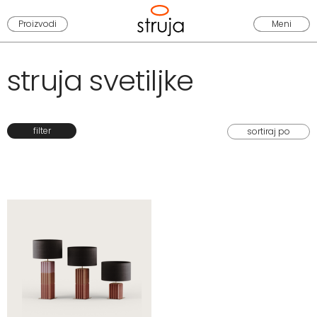
Proizvodi
Meni
struja svetiljke
filter