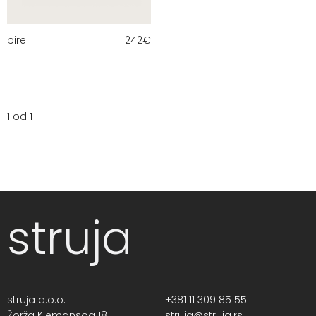
pire
242
€
1 od 1
struja
struja d.o.o.
+381 11 309 85 55
Žorža Klemansoa 18,
struja@struja.rs