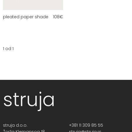
pleated paper shade
108
€
1 od 1
struja
struja d.o.o.
+381 11 309 85 55
Žorža Klemansoa 18,
struja@struja.rs