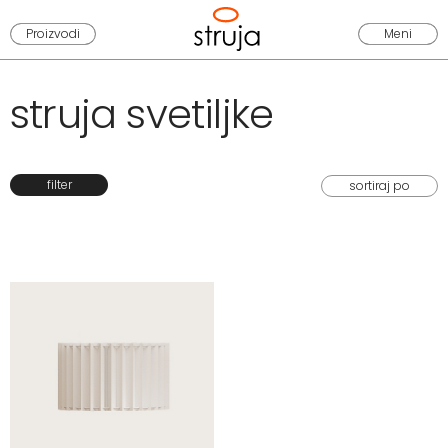
Proizvodi
Meni
struja svetiljke
filter