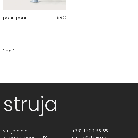
ponn ponn
298
€
1 od 1
struja
struja d.o.o.
+381 11 309 85 55
Žorža Klemansoa 18,
struja@struja.rs