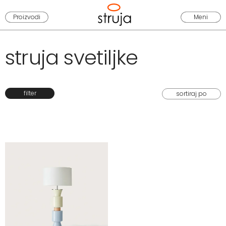
Proizvodi
Meni
struja svetiljke
filter