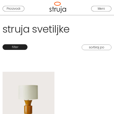
Proizvodi
Meni
struja svetiljke
filter