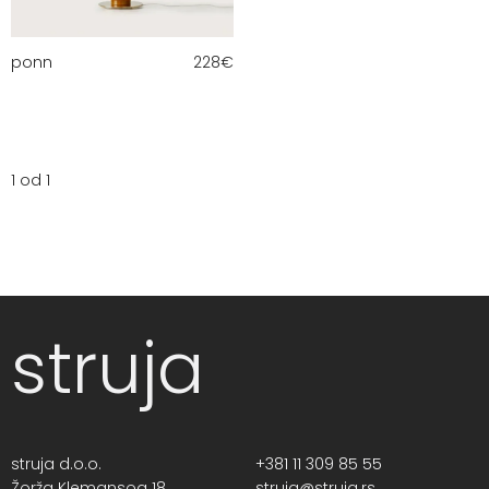
ponn
228
€
1 od 1
struja
struja d.o.o.
+381 11 309 85 55
Žorža Klemansoa 18,
struja@struja.rs