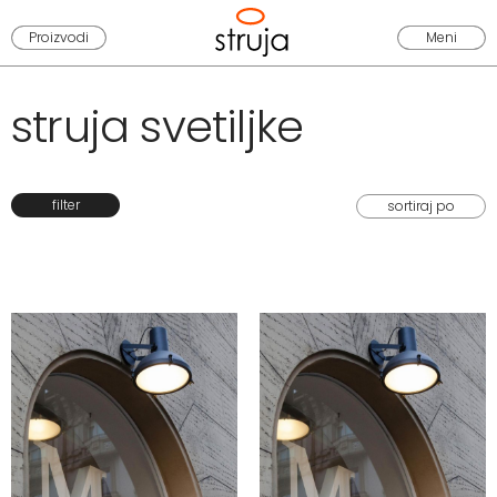
Proizvodi
Meni
struja svetiljke
filter