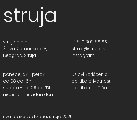
struja
struja d.o.o.
+381 11 309 85 55
Žorža Klemansoa 18,
struja@struja.rs
Beograd, Srbija
instagram
ponedeljak - petak
uslovi korišćenja
od 08 do 16h
politika privatnosti
subota - od 09 do 15h
politika kolačića
nedelja - neradan dan
sva prava zadržana, struja 2025.