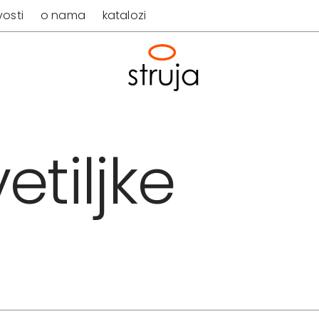
osti
o nama
katalozi
etiljke