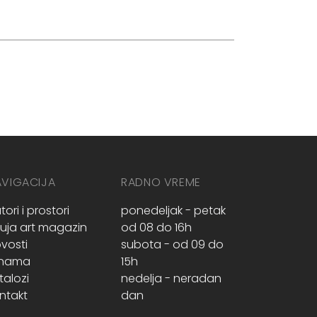
AVIGACIJA
RADNO VREME
tori i prostori
ponedeljak - petak
ruja art magazin
od 08 do 16h
vosti
subota - od 09 do
 nama
15h
talozi
nedelja - neradan
ntakt
dan