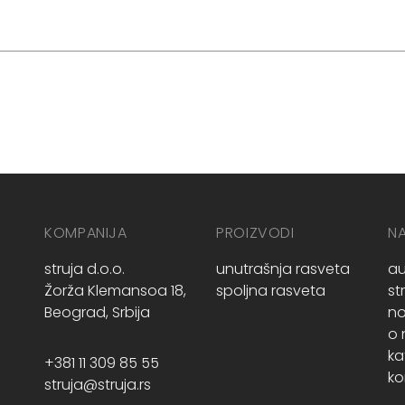
KOMPANIJA
PROIZVODI
N
struja d.o.o.
unutrašnja rasveta
au
Žorža Klemansoa 18,
spoljna rasveta
st
Beograd, Srbija
no
o
ka
+381 11 309 85 55
ko
struja@struja.rs