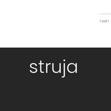
1 od 1
struja