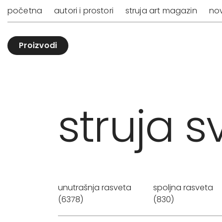
početna
autori i prostori
struja art magazin
nov
Proizvodi
struja sv
unutrašnja rasveta
spoljna rasveta
(6378)
(830)