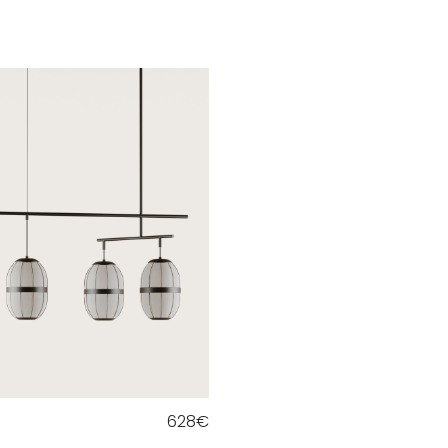
628
€