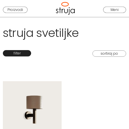
Proizvodi
Meni
struja svetiljke
filter