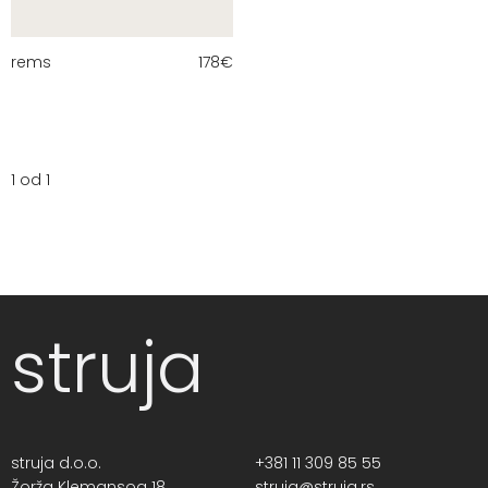
rems
178
€
1 od 1
struja
struja d.o.o.
+381 11 309 85 55
Žorža Klemansoa 18,
struja@struja.rs