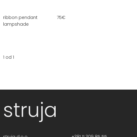
ribbon pendant
75
€
lampshade
1 od 1
struja
struja d.o.o.
+381 11 309 85 55