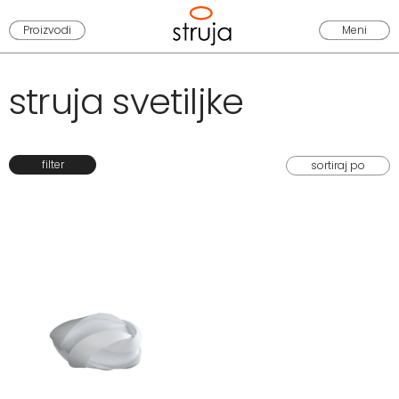
Proizvodi
Meni
struja svetiljke
filter