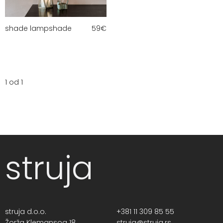
shade lampshade
59
€
1 od 1
struja
struja d.o.o.
+381 11 309 85 55
Žorža Klemansoa 18,
struja@struja.rs