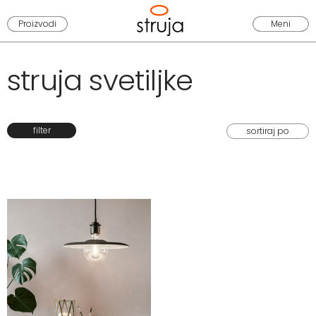
Proizvodi
Meni
struja svetiljke
filter