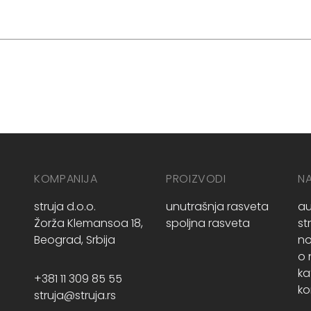
KOMPANIJA
PROIZVODI
N
struja d.o.o.
unutrašnja rasveta
au
Žorža Klemansoa 18,
spoljna rasveta
st
Beograd, Srbija
no
o
ka
+381 11 309 85 55
ko
struja@struja.rs