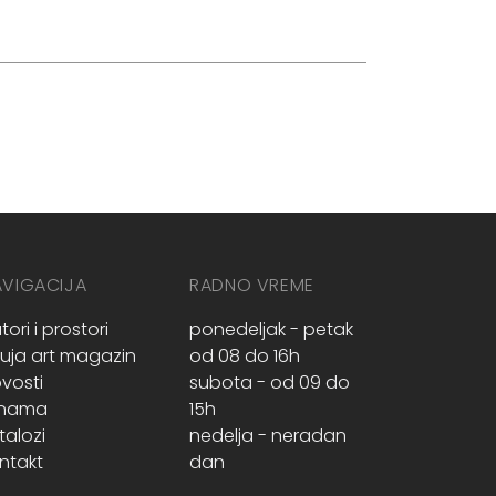
AVIGACIJA
RADNO VREME
tori i prostori
ponedeljak - petak
ruja art magazin
od 08 do 16h
vosti
subota - od 09 do
 nama
15h
talozi
nedelja - neradan
ntakt
dan