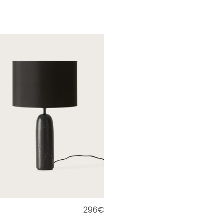
296
€