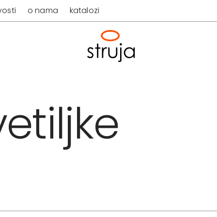
osti
o nama
katalozi
etiljke